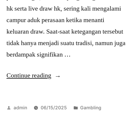
n
hk serta live draw hk, sering kali mengalami
u
d
campur aduk perasaan ketika menanti
a
a
keluaran draw. Saat-saat ketegangan tersebut
r
l
tidak hanya menjadi suatu tradisi, namun juga
a
a
berdampak signifikan …
n
m
P
K
“
Continue reading
a
o
P
l
l
e
i
a
Posted
Posted
admin
06/15/2025
Gambling
n
n
by
in
m
g
g
H