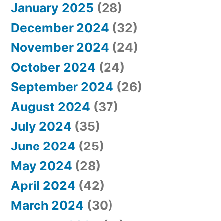
January 2025
(28)
a
December 2024
(32)
t
November 2024
(24)
a
October 2024
(24)
T
September 2024
(26)
o
August 2024
(37)
g
July 2024
(35)
e
June 2024
(25)
l
May 2024
(28)
y
April 2024
(42)
a
March 2024
(30)
n