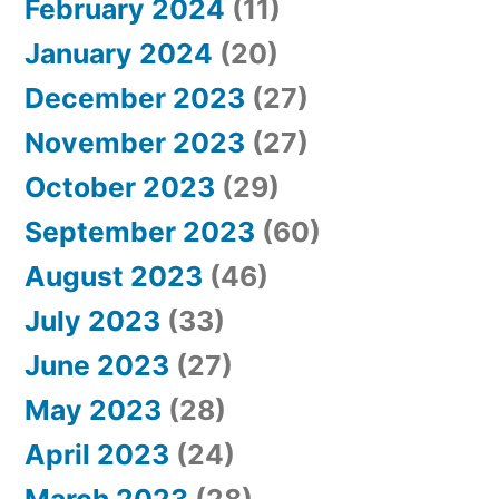
February 2024
(11)
g
January 2024
(20)
V
December 2023
(27)
a
November 2023
(27)
l
October 2023
(29)
i
September 2023
(60)
d
August 2023
(46)
d
July 2023
(33)
a
June 2023
(27)
n
May 2023
(28)
T
e
April 2023
(24)
r
March 2023
(28)