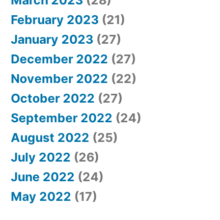
p
February 2023
(21)
e
January 2023
(27)
r
December 2022
(27)
c
November 2022
(22)
a
October 2022
(27)
y
September 2022
(24)
a
August 2022
(25)
”
July 2022
(26)
June 2022
(24)
May 2022
(17)