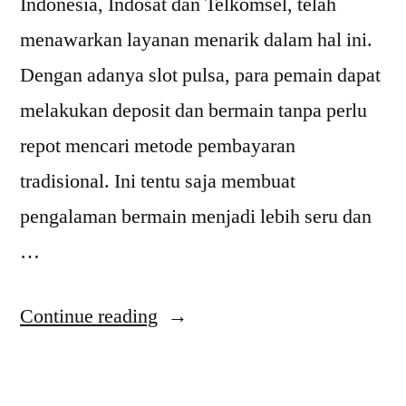
Indonesia, Indosat dan Telkomsel, telah
r
o
menawarkan layanan menarik dalam hal ini.
S
r
Dengan adanya slot pulsa, para pemain dapat
u
H
melakukan deposit dan bermain tanpa perlu
p
i
repot mencari metode pembayaran
e
s
tradisional. Ini tentu saja membuat
r
t
pengalaman bermain menjadi lebih seru dan
G
o
…
a
r
c
y
“
Continue reading
o
E
P
r
d
a
u
u