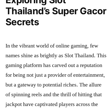
h
t
Thailand’s Super Gacor
a
a
Secrets
i
S
l
G
a
P
In the vibrant world of online gaming, few
n
?
names shine as brightly as Slot Thailand. This
d
”
gaming platform has carved out a reputation
:
for being not just a provider of entertainment,
P
but a gateway to potential riches. The allure
a
of spinning reels and the thrill of hitting that
n
jackpot have captivated players across the
d