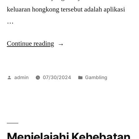
S
a
keluaran hongkong tersebut adalah aplikasi
u
n
…
p
d
e
i
“
Continue reading
r
S
L
G
l
i
a
Posted
Posted
admin
07/30/2024
Gambling
o
v
c
by
in
t
e
o
D
D
r
a
r
S
n
a
e
Menjelajahi Kehebatan