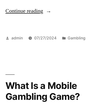
k
“
Continue reading
o
H
m
o
s
Posted
Posted
admin
07/27/2024
Gambling
w
by
in
e
t
l
o
u
C
n
h
What Is a Mobile
t
o
Gambling Game?
u
o
k
s