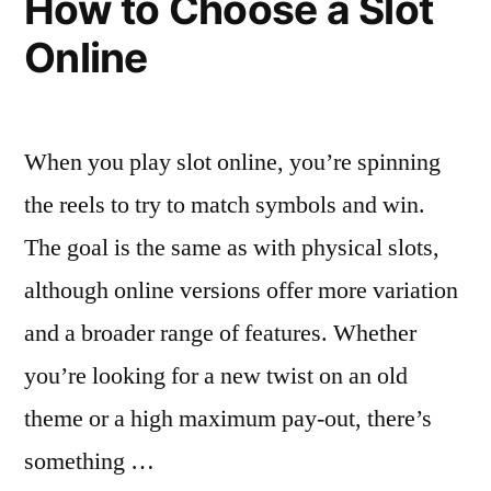
How to Choose a Slot
n
h
r
Online
d
e
t
o
S
i
s
g
n
When you play slot online, you’re spinning
a
p
g
the reels to try to match symbols and win.
t
P
g
The goal is the same as with physical slots,
d
r
i
although online versions offer more variation
a
i
!
and a broader range of features. Whether
n
z
”
you’re looking for a new twist on an old
T
e
theme or a high maximum pay-out, there’s
e
?
something …
l
”