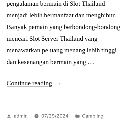
pengalaman bermain di Slot Thailand
a
menjadi lebih bermanfaat dan menghibur.
d
Banyak pemain yang berbondong-bondong
i
mencari Slot Server Thailand yang
a
menawarkan peluang menang lebih tinggi
h
dan kesenangan bermain yang …
d
e
“
Continue reading
n
M
g
e
a
Posted
Posted
admin
07/29/2024
Gambling
n
n
by
in
j