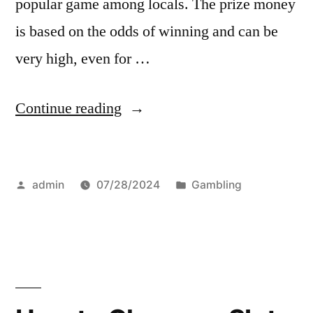
popular game among locals. The prize money
m
s
S
is based on the odds of winning and can be
a
e
l
very high, even for …
n
a
o
B
r
t
“
Continue reading
e
c
P
W
r
h
u
h
m
”
Posted
Posted
admin
07/28/2024
Gambling
l
a
a
by
in
s
t
i
a
i
n
:
s
T
I
t
e