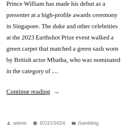
Prince William has made his debut as a
n
o
presenter at a high-profile awards ceremony
d
t
in Singapore. The duke and other celebrities
G
t
at the 2023 Earthshot Prize event walked a
r
e
green carpet that matched a green sash worn
o
r
by British actor Mbatha, who was nominated
w
y
in the category of …
t
T
h
i
“
Continue reading
f
c
P
o
k
r
r
e
Posted
Posted
admin
07/21/2024
Gambling
i