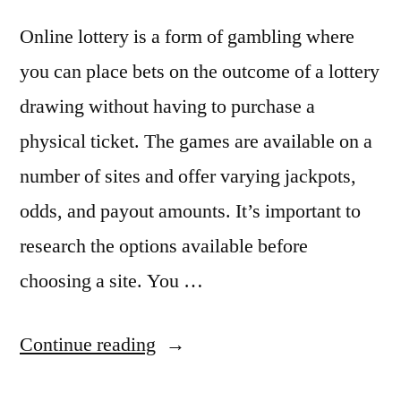
t
Online lottery is a form of gambling where
a
you can place bets on the outcome of a lottery
S
drawing without having to purchase a
D
physical ticket. The games are available on a
Y
number of sites and offer varying jackpots,
t
odds, and payout amounts. It’s important to
o
research the options available before
D
choosing a site. You …
r
i
“
Continue reading
v
B