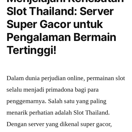
a
w
c
Slot Thailand: Server
:
H
r
Super Gacor untuk
M
k
e
Pengalaman Bermain
e
”
t
n
Tertinggi!
s
a
”
n
Dalam dunia perjudian online, permainan slot
g
selalu menjadi primadona bagi para
k
penggemarnya. Salah satu yang paling
a
menarik perhatian adalah Slot Thailand.
n
Dengan server yang dikenal super gacor,
H