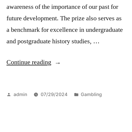
b
awareness of the importance of our past for
5
a
future development. The prize also serves as
K
t
a benchmark for excellence in undergraduate
!
a
and postgraduate history studies, …
”
n
S
“
Continue reading
l
T
o
h
t
Posted
Posted
admin
07/29/2024
Gambling
e
by
in
T
H
h
o
a
n