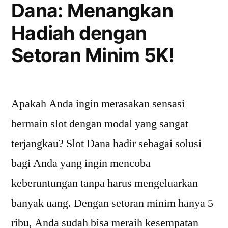
l
Dana: Menangkan
t
o
Hadiah dengan
h
t
e
Setoran Minim 5K!
S
J
e
a
r
Apakah Anda ingin merasakan sensasi
c
v
bermain slot dengan modal yang sangat
k
e
terjangkau? Slot Dana hadir sebagai solusi
p
r
bagi Anda yang ingin mencoba
o
G
keberuntungan tanpa harus mengeluarkan
t
a
banyak uang. Dengan setoran minim hanya 5
:
c
ribu, Anda sudah bisa meraih kesempatan