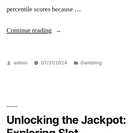
n
percentile scores because …
g
a
“
Continue reading
n
W
d
h
Posted
Posted
admin
07/31/2024
Gambling
i
a
by
in
S
t
l
i
o
s
t
D
Unlocking the Jackpot:
T
a
Exploring Slot