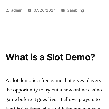
e
h
g
”
Posted
Posted
admin
07/26/2024
Gambling
a
by
in
L
t
e
I
b
s
i
a
What is a Slot Demo?
h
M
S
o
e
b
A slot demo is a free game that gives players
r
i
the opportunity to try out a new online casino
u
l
game before it goes live. It allows players to
!
e
familiarize themselves with the mechanics of