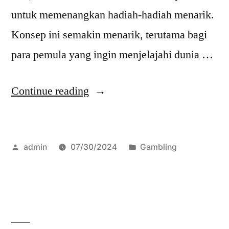
E
o
untuk memenangkan hadiah-hadiah menarik.
x
r
Konsep ini semakin menarik, terutama bagi
p
A
para pemula yang ingin menjelajahi dunia …
l
s
o
“
Continue reading
l
r
T
i
i
e
!
n
Posted
Posted
admin
07/30/2024
Gambling
m
”
g
by
in
u
S
k
l
a
o