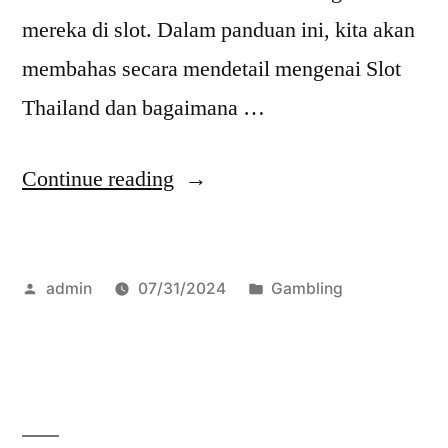
mereka di slot. Dalam panduan ini, kita akan
membahas secara mendetail mengenai Slot
Thailand dan bagaimana …
“
Continue reading
M
e
Posted
Posted
admin
07/31/2024
Gambling
n
by
in
e
m
u