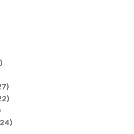
)
)
27)
22)
)
24)