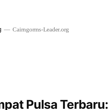
g
Cairngorms-Leader.org
pat Pulsa Terbaru: