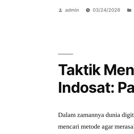
a
Posted
admin
03/24/2026
u
by
t
a
n
Taktik Men
T
e
Indosat: 
m
p
a
Dalam zamannya dunia digita
t
mencari metode agar merasa