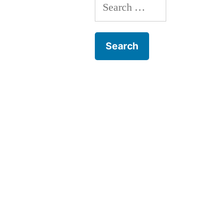
S
:
M
e
C
e
a
a
n
r
r
a
c
i
n
h
P
g
f
e
d
o
n
i
r
a
P
:
w
e
a
r