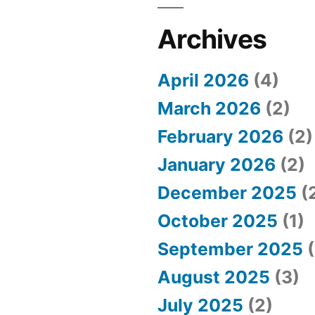
Archives
April 2026
(4)
March 2026
(2)
February 2026
(2)
January 2026
(2)
December 2025
(
October 2025
(1)
September 2025
(
August 2025
(3)
July 2025
(2)