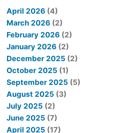
f
April 2026
(4)
o
March 2026
(2)
r
February 2026
(2)
:
January 2026
(2)
December 2025
(2)
October 2025
(1)
September 2025
(5)
August 2025
(3)
July 2025
(2)
June 2025
(7)
April 2025
(17)