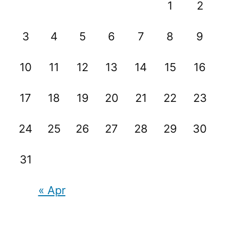
1
2
3
4
5
6
7
8
9
10
11
12
13
14
15
16
17
18
19
20
21
22
23
24
25
26
27
28
29
30
31
« Apr