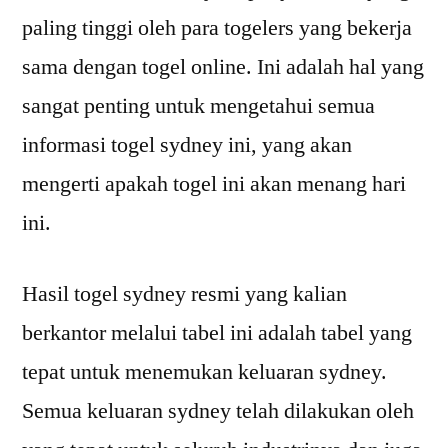
paling tinggi oleh para togelers yang bekerja
sama dengan togel online. Ini adalah hal yang
sangat penting untuk mengetahui semua
informasi togel sydney ini, yang akan
mengerti apakah togel ini akan menang hari
ini.
Hasil togel sydney resmi yang kalian
berkantor melalui tabel ini adalah tabel yang
tepat untuk menemukan keluaran sydney.
Semua keluaran sydney telah dilakukan oleh