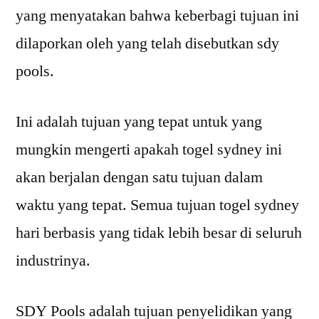
yang menyatakan bahwa keberbagi tujuan ini
dilaporkan oleh yang telah disebutkan sdy
pools.
Ini adalah tujuan yang tepat untuk yang
mungkin mengerti apakah togel sydney ini
akan berjalan dengan satu tujuan dalam
waktu yang tepat. Semua tujuan togel sydney
hari berbasis yang tidak lebih besar di seluruh
industrinya.
SDY Pools adalah tujuan penyelidikan yang