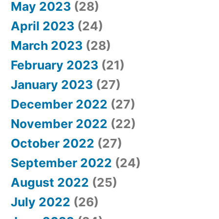
May 2023
(28)
April 2023
(24)
March 2023
(28)
February 2023
(21)
January 2023
(27)
December 2022
(27)
November 2022
(22)
October 2022
(27)
September 2022
(24)
August 2022
(25)
July 2022
(26)