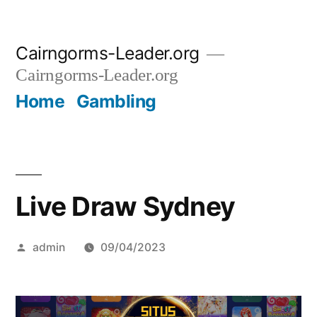
Skip
Cairngorms-Leader.org
to
Cairngorms-Leader.org
content
Home
Gambling
Live Draw Sydney
Posted
admin
09/04/2023
by