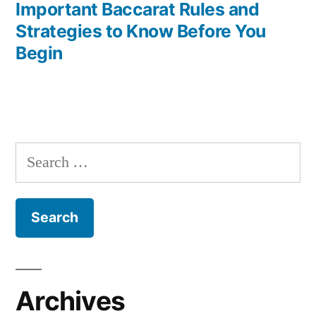
post:
Important Baccarat Rules and
Strategies to Know Before You
Begin
S
e
a
r
c
h
Archives