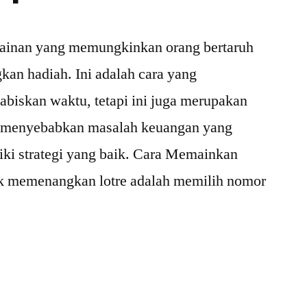
mainan yang memungkinkan orang bertaruh
an hadiah. Ini adalah cara yang
iskan waktu, tetapi ini juga merupakan
t menyebabkan masalah keuangan yang
liki strategi yang baik. Cara Memainkan
k memenangkan lotre adalah memilih nomor