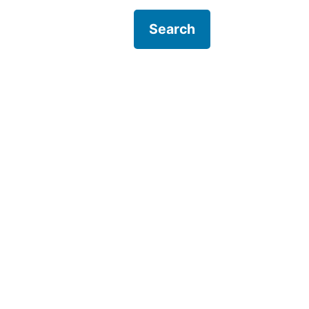
e
a
P
r
e
c
r
h
m
f
a
o
i
r
n
:
a
n
L