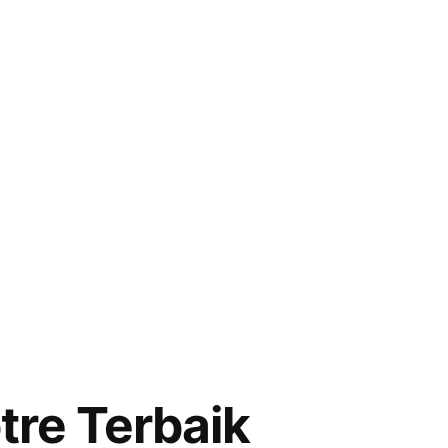
tre Terbaik