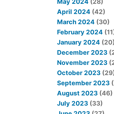
May 2024
(28)
April 2024
(42)
March 2024
(30)
February 2024
(11
January 2024
(20
December 2023
(
November 2023
(
October 2023
(29
September 2023
(
August 2023
(46)
July 2023
(33)
June 2023
(27)