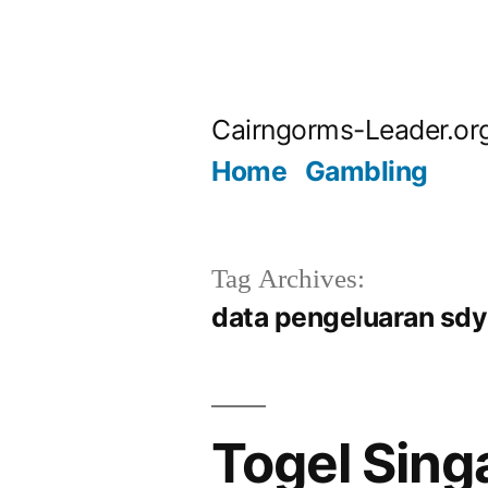
Skip
to
Cairngorms-Leader.or
content
Home
Gambling
Tag Archives:
data pengeluaran sdy
Togel Sing