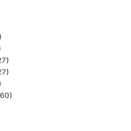
)
)
27)
27)
)
60)