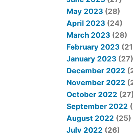
May 2023
(28)
April 2023
(24)
March 2023
(28)
February 2023
(21
January 2023
(27
December 2022
(
November 2022
(
October 2022
(27
September 2022
(
August 2022
(25)
July 2022
(26)