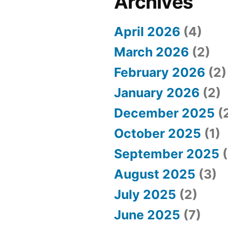
Archives
April 2026
(4)
March 2026
(2)
February 2026
(2)
January 2026
(2)
December 2025
(
October 2025
(1)
September 2025
(
August 2025
(3)
July 2025
(2)
June 2025
(7)