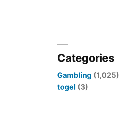
Categories
Gambling
(1,025)
togel
(3)