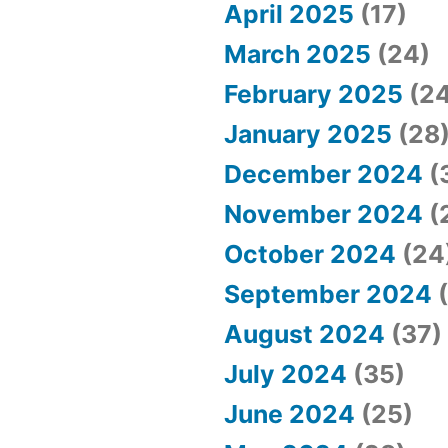
April 2025
(17)
March 2025
(24)
February 2025
(24
January 2025
(28
December 2024
(
November 2024
(
October 2024
(24
September 2024
(
August 2024
(37)
July 2024
(35)
June 2024
(25)