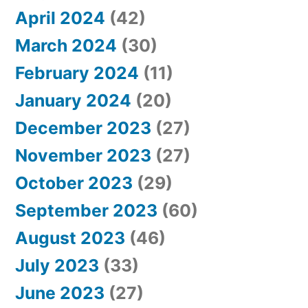
April 2024
(42)
March 2024
(30)
February 2024
(11)
January 2024
(20)
December 2023
(27)
November 2023
(27)
October 2023
(29)
September 2023
(60)
August 2023
(46)
July 2023
(33)
June 2023
(27)