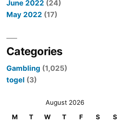
June 2022
(24)
May 2022
(17)
Categories
Gambling
(1,025)
togel
(3)
August 2026
M
T
W
T
F
S
S