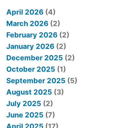
f
i
April 2026
(4)
o
n
March 2026
(2)
r
a
February 2026
(2)
:
n
January 2026
(2)
L
December 2025
(2)
o
October 2025
(1)
t
September 2025
(5)
r
August 2025
(3)
e
July 2025
(2)
T
June 2025
(7)
e
April 2025
(17)
r