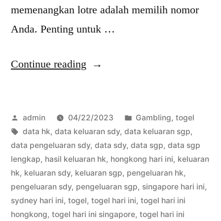
memenangkan lotre adalah memilih nomor
Anda. Penting untuk …
“
Continue reading
T
o
Posted
Posted
admin
04/22/2023
Gambling
,
togel
g
by
Tags:
in
data hk
,
data keluaran sdy
,
data keluaran sgp
,
e
data pengeluaran sdy
,
data sdy
,
data sgp
,
data sgp
l
lengkap
,
hasil keluaran hk
,
hongkong hari ini
,
keluaran
hk
,
keluaran sdy
,
keluaran sgp
,
pengeluaran hk
,
S
pengeluaran sdy
,
pengeluaran sgp
,
singapore hari ini
,
i
sydney hari ini
,
togel
,
togel hari ini
,
togel hari ini
hongkong
,
togel hari ini singapore
,
togel hari ini
n