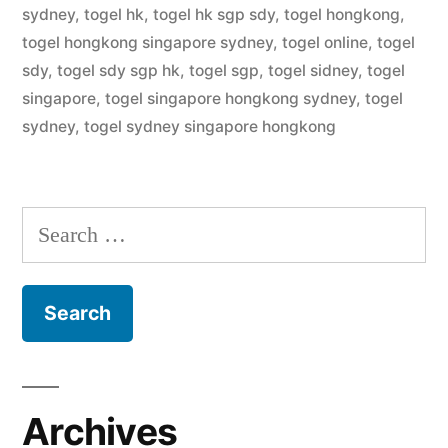
sydney
,
togel hk
,
togel hk sgp sdy
,
togel hongkong
,
g
togel hongkong singapore sydney
,
togel online
,
togel
a
sdy
,
togel sdy sgp hk
,
togel sgp
,
togel sidney
,
togel
singapore
,
togel singapore hongkong sydney
,
togel
p
sydney
,
togel sydney singapore hongkong
o
r
S
e
e
P
a
e
r
r
c
m
h
a
Archives