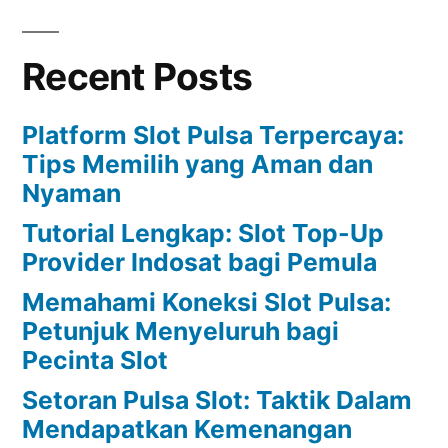
Recent Posts
Platform Slot Pulsa Terpercaya:
Tips Memilih yang Aman dan
Nyaman
Tutorial Lengkap: Slot Top-Up
Provider Indosat bagi Pemula
Memahami Koneksi Slot Pulsa:
Petunjuk Menyeluruh bagi
Pecinta Slot
Setoran Pulsa Slot: Taktik Dalam
Mendapatkan Kemenangan