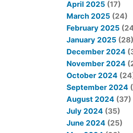
April 2025
(17)
March 2025
(24)
February 2025
(24
January 2025
(28
December 2024
(
November 2024
(
October 2024
(24
September 2024
(
August 2024
(37)
July 2024
(35)
June 2024
(25)