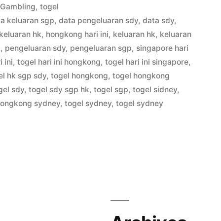
Posted
Gambling
,
togel
in
a keluaran sgp
,
data pengeluaran sdy
,
data sdy
,
 keluaran hk
,
hongkong hari ini
,
keluaran hk
,
keluaran
k
,
pengeluaran sdy
,
pengeluaran sgp
,
singapore hari
i ini
,
togel hari ini hongkong
,
togel hari ini singapore
,
el hk sgp sdy
,
togel hongkong
,
togel hongkong
gel sdy
,
togel sdy sgp hk
,
togel sgp
,
togel sidney
,
 hongkong sydney
,
togel sydney
,
togel sydney