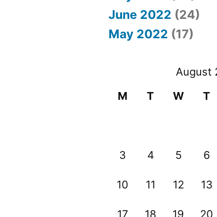
June 2022
(24)
May 2022
(17)
August 
M
T
W
T
3
4
5
6
10
11
12
13
17
18
19
20