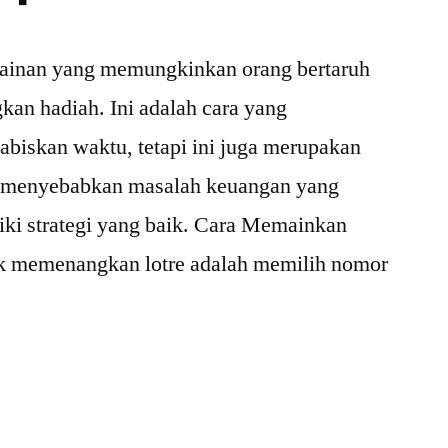
mainan yang memungkinkan orang bertaruh
an hadiah. Ini adalah cara yang
iskan waktu, tetapi ini juga merupakan
t menyebabkan masalah keuangan yang
liki strategi yang baik. Cara Memainkan
k memenangkan lotre adalah memilih nomor