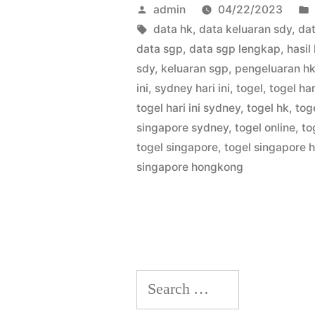
o
Posted
admin
04/22/2023
g
by
Tags:
data hk
,
data keluaran sdy
,
dat
data sgp
,
data sgp lengkap
,
hasil
e
sdy
,
keluaran sgp
,
pengeluaran h
l
ini
,
sydney hari ini
,
togel
,
togel har
togel hari ini sydney
,
togel hk
,
tog
S
singapore sydney
,
togel online
,
to
i
togel singapore
,
togel singapore
n
singapore hongkong
g
a
p
o
S
r
e