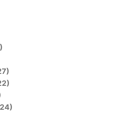
)
)
27)
22)
)
24)