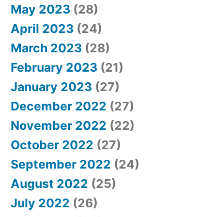
May 2023
(28)
April 2023
(24)
March 2023
(28)
February 2023
(21)
January 2023
(27)
December 2022
(27)
November 2022
(22)
October 2022
(27)
September 2022
(24)
August 2022
(25)
July 2022
(26)