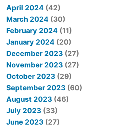
April 2024
(42)
March 2024
(30)
February 2024
(11)
January 2024
(20)
December 2023
(27)
November 2023
(27)
October 2023
(29)
September 2023
(60)
August 2023
(46)
July 2023
(33)
June 2023
(27)