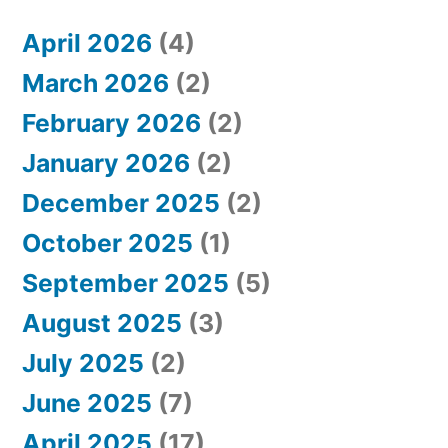
f
i
April 2026
(4)
o
n
March 2026
(2)
r
a
February 2026
(2)
:
n
January 2026
(2)
L
December 2025
(2)
o
October 2025
(1)
t
September 2025
(5)
r
August 2025
(3)
e
July 2025
(2)
T
June 2025
(7)
e
r
April 2025
(17)